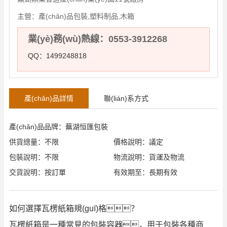
主營：
產(chǎn)品包裝,塑料制品,木箱
業(yè)務(wù)熱線：0553-3912268
QQ：1499248818
產(chǎn)品詳情
聯(lián)系方式
產(chǎn)品品牌：蕪湖恒匯包裝
供貨總量：不限
價格說明：議定
包裝說明：不限
物流說明：貨運及物流
交貨說明：按訂單
有效期至：長期有效
如何選擇瓦楞紙箱規(guī)格？
瓦楞紙箱是一種常見的包裝容器，用于包裝各種商