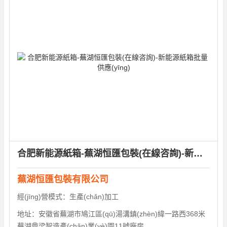
合肥新能源紙箱-蕪湖恒匯包裝(在線咨詢)-新能源紙箱批量供應(yīng)
蕪湖恒匯包裝有限公司
經(jīng)營模式：
生產(chǎn)加工
地址：
安徽省蕪湖市鳩江區(qū)湯溝鎮(zhèn)緯一路西368米
蕪湖鼎梁智造產(chǎn)業(yè)園11號廠房