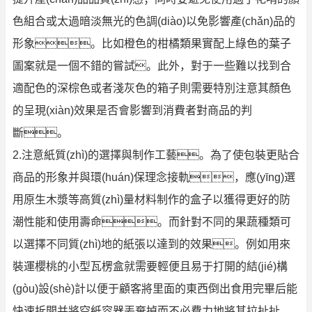
色組合或太過暗淡無光的色調(diào)以免影響產(chǎn)品的
形象。比如橙色的柑橘類果實配上綠色的葉子
圖案就是一個不錯的嘗試。此外，對于一些難以找到合
適配色的深棕色或者淺灰色的箱子則需要特別注意其顏色
的呈現(xiàn)效果是否會影響到消費者對商品的判
斷。
2.注意紙質(zhì)的選擇與制作工藝。為了使包裝更貼合
商品的形象并與環(huán)保理念接軌，應(yīng)選
用原生木漿等高質(zhì)量材料制作的盒子以獲得更好的防
潮性能和使用壽命。而針對不同的果蔬種類可
以選擇不同質(zhì)地的紙張以達到的效果。例如用來
裝運櫻桃的小型瓦楞盒就需要輕便且易于打開的結(jié)構
(gòu)設(shè)計以便于顧客將里面的東西倒出食用完畢后能
快速拆開并將空紙容器丟棄掉而不必費力地將其拉扯扯