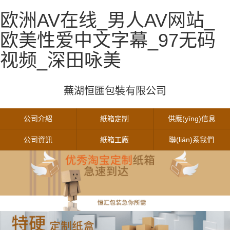
欧洲AV在线_男人AV网站_
欧美性爱中文字幕_97无码
视频_深田咏美
蕪湖恒匯包裝有限公司
公司介紹
紙箱定制
供應(yīng)信息
公司資訊
紙箱工廠
聯(lián)系我們