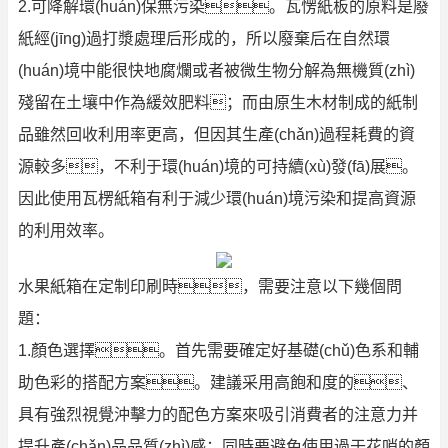
2.可降解環(huán)保無污染。瓦愣紙板的原料是廢
紙經(jīng)過打漿處理后形成的，所以廢棄后在自然環
(huán)境中能很快地腐爛或者被微生物分解為無機質(zhì)
殘留在土壤中作為緩效肥料；而由原生木材制成的紙制
品雖然回收利用率更高，但因其生產(chǎn)過程耗費的資
源較多，不利于環(huán)境的可持續(xù)發(fā)展。
因此使用瓦楞紙箱有利于減少環(huán)境污染和提高資源
的利用效率。
水果紙箱在定制印刷時，需要注意以下幾個問
題：
1.顏色選擇。首先需要確定好基礎(chǔ)色系和輔
助色彩的搭配方案。建議采用高飽和度的、
具有強烈視覺沖擊力的配色方案來吸引消費者的注意力并
提升產(chǎn)品品質(zhì)感；同時要避免使用過于花哨的顏