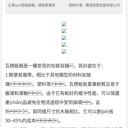
企業(yè)視頻展播，請點擊播放
視頻作者：蕪湖恒匯包裝有限公司
瓦楞紙箱是一種常見的包裝容器，其好處在于：
1.輕便易攜帶。相比于其他類型的材料如玻
璃、塑料等，瓦楞紙板重量較輕且易于
搬運和運輸。由于它有較好的緩沖性能，可以保護
產(chǎn)品避免在物流過程中受到損壞。此
外，與同樣尺寸的木箱相比，它可以節(jié)省
30~45%的成本。