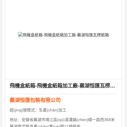
飛機盒紙箱-飛機盒紙箱加工廠-蕪湖恒匯瓦楞紙箱
蕪湖恒匯包裝有限公司
經(jīng)營模式：
生產(chǎn)加工
地址：
安徽省蕪湖市鳩江區(qū)湯溝鎮(zhèn)緯一路西368米
蕪湖鼎梁智造產(chǎn)業(yè)園11號廠房