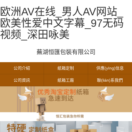
欧洲AV在线_男人AV网站_
欧美性爱中文字幕_97无码
视频_深田咏美
蕪湖恒匯包裝有限公司
公司介紹
紙箱定制
供應(yīng)信息
公司資訊
紙箱工廠
聯(lián)系我們