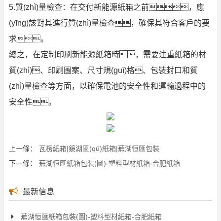
5.質(zhì)量檢查：在交付新能源紙箱之前，應
(yīng)該對其進行質(zhì)量檢查，確保其符合客戶的要
求。
總之，在定制印刷新能源紙箱時，需要注重紙箱的材
質(zhì)、印刷圖案、尺寸規(guī)格、包裝封口和質
(zhì)量檢查等方面，以確保電池的安全性和運輸過程中的
安全性。
上一條：
瓦楞紙箱|鏡湖區(qū)紙箱|蕪湖恒匯包裝
下一條：
蕪湖恒匯紙箱包裝(圖)-塑料型材紙箱-合肥紙箱
最新信息
蕪湖恒匯紙箱包裝(圖)-塑料型材紙箱-合肥紙箱