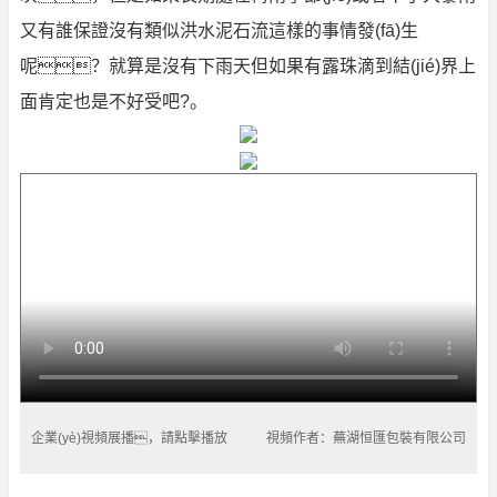
又有誰保證沒有類似洪水泥石流這樣的事情發(fā)生
呢？就算是沒有下雨天但如果有露珠滴到結(jié)界上
面肯定也是不好受吧?。
企業(yè)視頻展播，請點擊播放
視頻作者：蕪湖恒匯包裝有限公司