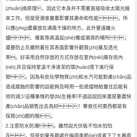
(zhuǎn)換原理，因此它本身并不需要直接吸收太陽光線
來工作。但是受潮會嚴重影響其壽命和性能，所
以應(yīng)盡量放在通風干燥的地方。此外要遠離火
爐、暖氣等高溫設(shè)備或潮濕的場所；
還要防止灰塵附著在其表面影響外觀質(zhì)量及透光
率。好采用自然存放的方式存放在室內(nèi)庫存房內
(nèi);并且保持室溫干凈清潔的環(huán)境下進行保
管。因為有些化學物質(zhì)和水汽可能對產(chǎn)品
造成腐蝕的影響的話能夠及時用一些遮擋物給蓋住后能有
效的減少這種事情的發(fā)生幾率!不過話說回來還是要盡快
產(chǎn)品銷售出去為好！畢竟任何東西都是有
保質(zhì)期的哦!。
2.注意防水防潮。雖然說光伏板不怕水怕怕
灰，但是如果長期處在梅雨季節(jié)或者下了大暴雨