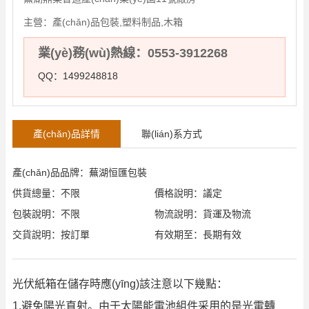
主營：
產(chǎn)品包裝,塑料制品,木箱
業(yè)務(wù)熱線：0553-3912268
QQ：1499248818
產(chǎn)品詳情
聯(lián)系方式
產(chǎn)品品牌：蕪湖恒匯包裝
供貨總量：不限
價格說明：議定
包裝說明：不限
物流說明：貨運及物流
交貨說明：按訂單
有效期至：長期有效
光伏紙箱在儲存時應(yīng)該注意以下幾點：
1.避免陽光直射。由于太陽能電池組件采用的是光電轉