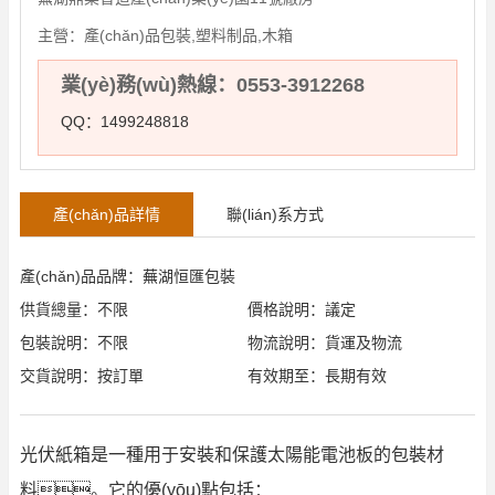
主營：
產(chǎn)品包裝,塑料制品,木箱
業(yè)務(wù)熱線：0553-3912268
QQ：1499248818
產(chǎn)品詳情
聯(lián)系方式
產(chǎn)品品牌：蕪湖恒匯包裝
供貨總量：不限
價格說明：議定
包裝說明：不限
物流說明：貨運及物流
交貨說明：按訂單
有效期至：長期有效
光伏紙箱是一種用于安裝和保護太陽能電池板的包裝材
料。它的優(yōu)點包括：