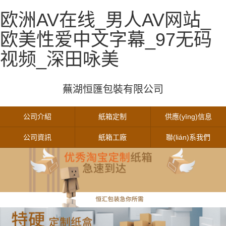
欧洲AV在线_男人AV网站_
欧美性爱中文字幕_97无码
视频_深田咏美
蕪湖恒匯包裝有限公司
公司介紹
紙箱定制
供應(yīng)信息
公司資訊
紙箱工廠
聯(lián)系我們