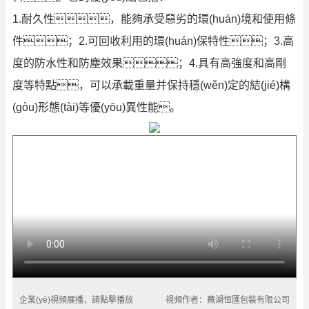
1.耐久性，能夠承受惡劣的環(huán)境和使用條
件；2.可回收利用的環(huán)保特性；3.高
度的防水性和防塵效果；4.具有高強度和高剛
度等特點，可以承載重量并保持穩(wěn)定的結(jié)構
(gòu)形態(tài)等優(yōu)異性能。
企業(yè)視頻展播，請點擊播放
視頻作者：蕪湖恒匯包裝有限公司