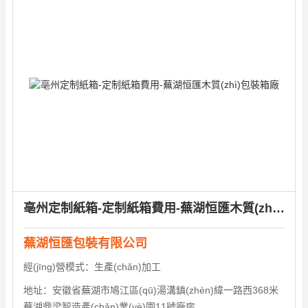
亳州定制紙箱-定制紙箱費用-蕪湖恒匯木質(zhì)包裝箱廠
蕪湖恒匯包裝有限公司
經(jīng)營模式：
生產(chǎn)加工
地址：
安徽省蕪湖市鳩江區(qū)湯溝鎮(zhèn)緯一路西368米
蕪湖鼎梁智造產(chǎn)業(yè)園11號廠房