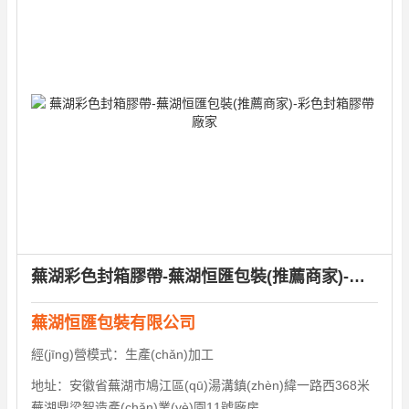
蕪湖彩色封箱膠帶-蕪湖恒匯包裝(推薦商家)-彩色封箱膠帶廠家
蕪湖恒匯包裝有限公司
經(jīng)營模式：
生產(chǎn)加工
地址：
安徽省蕪湖市鳩江區(qū)湯溝鎮(zhèn)緯一路西368米
蕪湖鼎梁智造產(chǎn)業(yè)園11號廠房