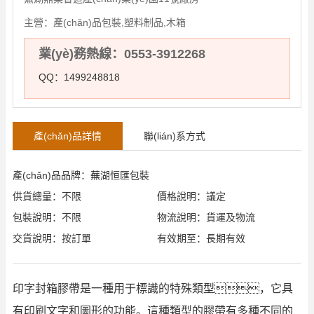
主營：
產(chǎn)品包裝,塑料制品,木箱
業(yè)務熱線：0553-3912268
QQ：1499248818
產(chǎn)品詳情
聯(lián)系方式
產(chǎn)品品牌：蕪湖恒匯包裝
供貨總量：不限
價格說明：議定
包裝說明：不限
物流說明：貨運及物流
交貨說明：按訂單
有效期至：長期有效
印字封箱膠帶是一種用于標識的特殊類型，它具
有印刷文字和圖形的功能。這種類型的膠帶有多種不同的