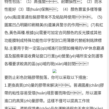
特性包括：（1）高強度、耐磨損性；（2）防水
性能好（3）環(huán)保無；（4）顏色豐富多樣等優
(yōu)點是普通包裝膠帶來不及粘貼時使用，（5)
圖案凹凸明顯印刷精美(6)還兼具警示的作用；(7)有紅
色,黃色兩種.根據(jù)需要可加定合同顏色的反光膜或其他
功能膜制成特殊功能性印字型封口用薄膜代替紙制銘牌標
貼.主要用于對一定區(qū)域進行封閉如機場的VIP休息廳通
道及服務車道收費站窗口行業(yè)營業(yè)場所安全防護等
各種要求較高的區(qū)域的現(xiàn)場封閉！
要防止彩色封箱膠帶脫落，你可以采取以下措施：
1.更換高質(zhì)量的膠帶來解決。普通國產(chǎn)膠
帶的粘性容易受環(huán)境影響而降低，所以選擇
進口的高質(zhì)量膠帶。這樣不僅可以提高工作效
率，還能保證產(chǎn)品在運輸過程中不會出現(xiàn)