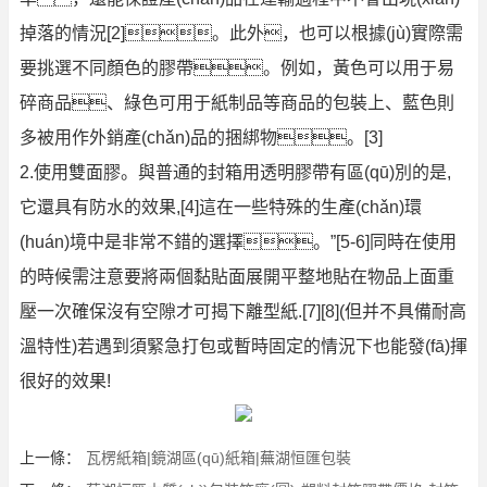
掉落的情況[2]。此外，也可以根據(jù)實際需
要挑選不同顏色的膠帶。例如，黃色可以用于易
碎商品、綠色可用于紙制品等商品的包裝上、藍色則
多被用作外銷產(chǎn)品的捆綁物。[3]
2.使用雙面膠。與普通的封箱用透明膠帶有區(qū)別的是,
它還具有防水的效果,[4]這在一些特殊的生產(chǎn)環
(huán)境中是非常不錯的選擇。”[5-6]同時在使用
的時候需注意要將兩個黏貼面展開平整地貼在物品上面重
壓一次確保沒有空隙才可揭下離型紙.[7][8](但并不具備耐高
溫特性)若遇到須緊急打包或暫時固定的情況下也能發(fā)揮
很好的效果!
上一條：
瓦楞紙箱|鏡湖區(qū)紙箱|蕪湖恒匯包裝