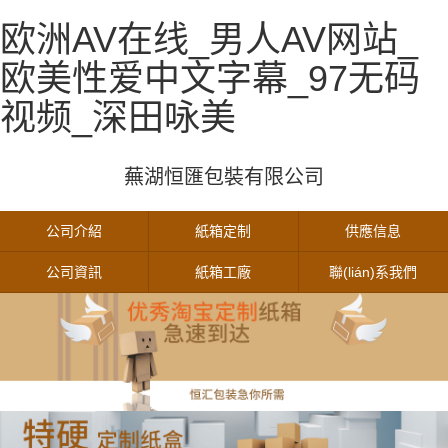
欧洲AV在线_男人AV网站_
欧美性爱中文字幕_97无码
视频_深田咏美
蕪湖恒匯包裝有限公司
公司介紹
紙箱定制
供應信息
公司資訊
紙箱工廠
聯(lián)系我們