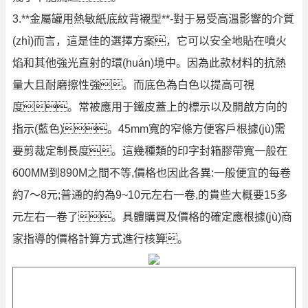
3.**金屬罐用熱敏紙底紋背襯型**-對于易受高溫影響的介質
(zhì)而言，這是佳的選擇方案，它可以安全地貼在噴火
焰和其他強光直射的環(huán)境中。因為此款材料的抗熱
量大且耐磨擦性強。而底色為白色以提高可視
度。常被應用于鐵皮蓋上的標示以及開啟方向的
指示(藍色)。45mm寬的窄條方便客戶根據(jù)需
要剪裁定制長度。這幾種類的印字封箱膠帶寬一般在
600MM到890M之間不等,價格也因此各異:一般便宜的每卷
約7～8元;普通的約為9~10元左右一卷,的貴些大概要15多
元左右一卷了。具體購買及價格的確定應根據(jù)商
家指導的價格計算方式進行核算。