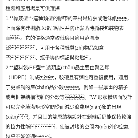
種類和應用場景可供選擇：
1.**標簽型**-這種類型的膠帶的基材是紙張或泡沫紙，
上面涂有硅樹脂以增加粘性并防止黏貼時撕裂包裝物表
面。它的價格通常較低廉且適用范圍廣
泛，可用于各種紙質(zhì)物品如盒
子、瓶子等的標記與粘貼。
2.**塑料袋/PE型**-這類產(chǎn)品主要由聚乙烯
（HDPE）制成，較硬且有彈性可重復使用，適用
于更堅韌的產(chǎn)品外殼，例如一些厚重的箱子
或者框架結構復雜的外殼等。"W"形狀橫切面設計
可以完全填滿矩形空間從而減少浪費現(xiàn)象的出現
(xiàn)；并且其的雙層結構設計在剝離后仍能保持較強
的拉力性能，使被封堵的空間內(nèi)外的空氣
幾乎不能流通。