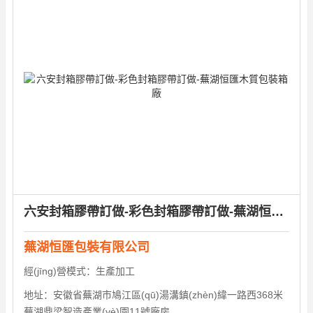
六安封箱膠帶訂做-彩色封箱膠帶訂做-蕪湖恒匯木質包裝箱廠
蕪湖恒匯包裝有限公司
經(jīng)營模式：
生產加工
地址：
安徽省蕪湖市鳩江區(qū)湯溝鎮(zhèn)緯一路西368米
蕪湖鼎梁智造產業(yè)園11號廠房