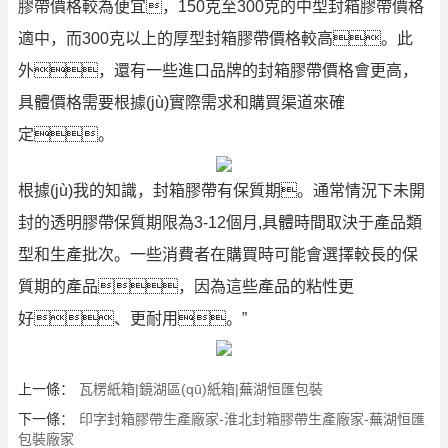
膠帶價格較為便宜，150克至300克的中型封箱膠帶價格
適中，而300克以上的厚型封箱膠帶價格較高。此
外，還有一些進口品牌的封箱膠帶價格會更高，
具體價格需要根據(jù)實際需求和購買渠道來確
定。
根據(jù)我的知識，封箱膠帶有保質期。通常情況下未開
封的透明膠帶保質期限為3-12個月,具體時間取決于產品類
型和生產批次。一些消費者在購買時可能會選擇較長的保
質期的產品，因為這些產品的粘性更
好、更耐用。”
上一條：
瓦楞紙箱|鏡湖區(qū)紙箱|蕪湖恒匯包裝
下一條：
印字封箱膠帶生產廠家-淮北封箱膠帶生產廠家-蕪湖恒匯
包裝廠家