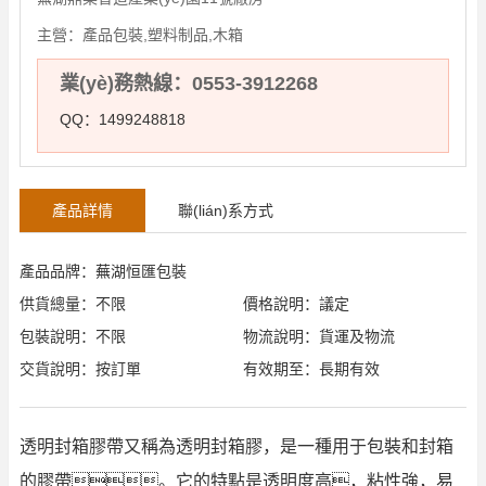
主營：
產品包裝,塑料制品,木箱
業(yè)務熱線：0553-3912268
QQ：1499248818
產品詳情
聯(lián)系方式
產品品牌：蕪湖恒匯包裝
供貨總量：不限
價格說明：議定
包裝說明：不限
物流說明：貨運及物流
交貨說明：按訂單
有效期至：長期有效
透明封箱膠帶又稱為透明封箱膠，是一種用于包裝和封箱
的膠帶。它的特點是透明度高，粘性強，易