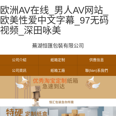
欧洲AV在线_男人AV网站_
欧美性爱中文字幕_97无码
视频_深田咏美
蕪湖恒匯包裝有限公司
公司介紹
紙箱定制
供應信息
公司資訊
紙箱工廠
聯(lián)系我們