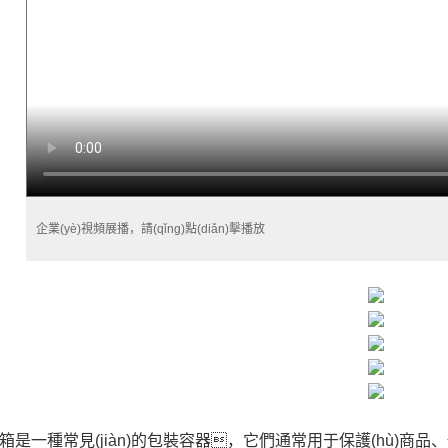
企業(yè)視頻展播，請(qǐng)點(diǎn)擊播放
箱是一種常見(jiàn)的包裝容器，它們通常用于保護(hù)商品、