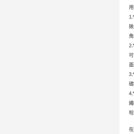
用
1
鍬
角
2
可
面
3
礎
4
繩
啦
在