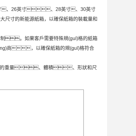
寸、26英寸、28英寸、30英寸
更大尺寸的新能源紙箱，以確保紙箱的裝載量和
行定制。如果客戶需要特殊規(guī)格的紙箱
īng)商，以確保紙箱的規(guī)格符合
物品的重量、體積、形狀和尺