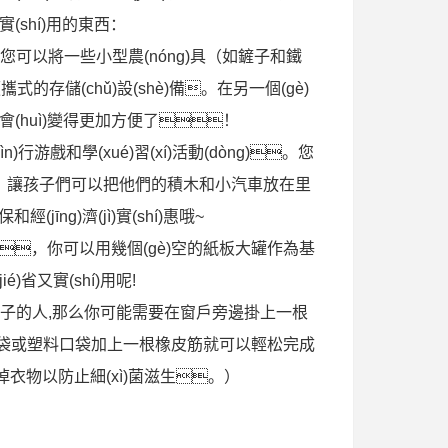
shí)用的東西：
，您可以將一些小型農(nóng)具（如鏟子和鐵
便攜式的存儲(chǔ)設(shè)備。在另一個(gè)
huì)變得更加方便了！
n)行游戲和學(xué)習(xí)活動(dòng)。您
車，讓孩子們可以把他們的積木和小汽車放在里
jīng)濟(jì)實(shí)惠哦~
料，你可以用幾個(gè)空的紙板大罐作為基
)省又實(shí)用呢!
)有院子的人,那么你可能需要在窗戶旁邊掛上一根
紙袋或塑料口袋加上一根橡皮筋就可以輕松完成
清理掉衣物以防止細(xì)菌滋生。）