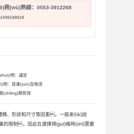
è)務(wù)熱線：0553-3912268
499248818
說(shuō)明：議定
ō)明：貨運(yùn)及物流
(zhǎng)期有效
體積、形狀和尺寸等因素。一般來(lái)說
量的限制，因此在選擇規(guī)格時(shí)需要