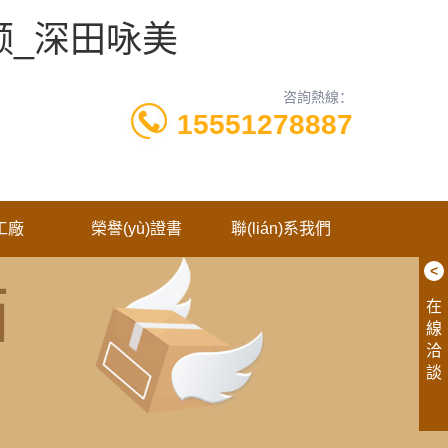
频_深田咏美
咨詢熱線：
15551278887
工廠
榮譽(yù)證書
聯(lián)系我們
<
在
線
洽
談