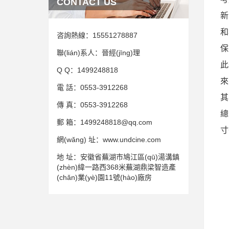
CONTACT US
新
和
咨詢熱線：
15551278887
保
聯(lián)系人：
晉經(jīng)理
此
Q Q：
1499248818
來
電 話：
0553-3912268
其
傳 真：
0553-3912268
總
郵 箱：
1499248818@qq.com
寸
網(wǎng) 址：
www.undcine.com
地 址：
安徽省蕪湖市鳩江區(qū)湯溝鎮
(zhèn)緯一路西368米蕪湖鼎梁智造產
(chǎn)業(yè)園11號(hào)廠房