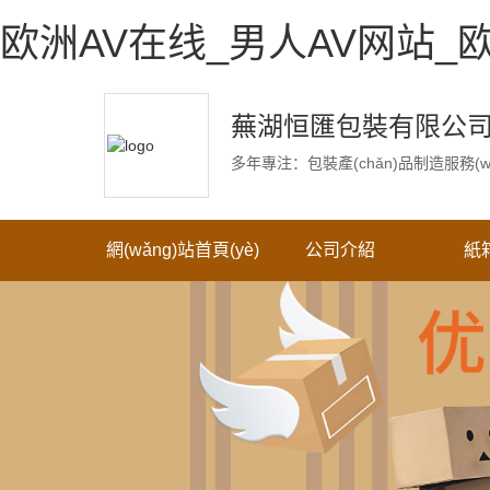
欧洲AV在线_男人AV网站_
蕪湖恒匯包裝有限公
多年專注：包裝產(chǎn)品制造服務(w
網(wǎng)站首頁(yè)
公司介紹
紙