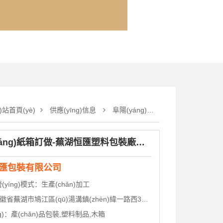
)站首頁(yè)
供應(yīng)信息
阜陽(yáng)紙箱訂做-蕪湖恒匯塑料包裝廠家-搬家紙箱訂做
阜陽(yáng)紙箱訂做-蕪湖恒匯塑料包裝廠家-搬家紙箱訂做
匯包裝有限公司
)營(yíng)模式：
生產(chǎn)加工
蕪湖市鳩江區(qū)湯溝鎮(zhèn)緯一路西368米蕪湖鼎梁智造產(chǎn)業(yè)園11號(hào)廠房
g)：
產(chǎn)品包裝,塑料制品,木箱