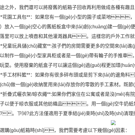
途之外，我們還可以將廢舊的紙箱子回收再利用做成各種有趣且實(
.**花園工具包**：如果您有一個(gè)小型的園子或菜地
）放入一個(gè)空心的舊紙板盒中來(lái)創(chuàng)建一個(gè)
落里可以放上噴壺和其他灌溉器具。這樣您的戶外工作就會(
.**兒童玩具儲(chǔ)藏室**:孩子們的房間需要更多的空間來(lái)進(jì
以制作一個(gè)小型家具柜或者是一個(gè)帶有輪子的手推
玩耍。使用廢棄的紙盒子可以讓這個(gè)過(guò)程更加環(huán)保和經(
.**手工材料籃**：如果你有很多碎布頭或是剪下來(lái)的邊角
(chǔ)做一個(gè)收納筐用來(lái)存放你的零散的手工素材。既節(jié
.**折疊式曬衣架/晾衣繩**:如果你們家住在公寓或者是沒(méi
子以便于晾衣服或其他紡織品。用一個(gè)空牛奶
?。ㄗ⒁?此方法僅適用于夏季結(jié)束時(shí)及時(shí)
選購(gòu)紙箱時(shí)，我們需要考慮以下幾個(gè)因素：