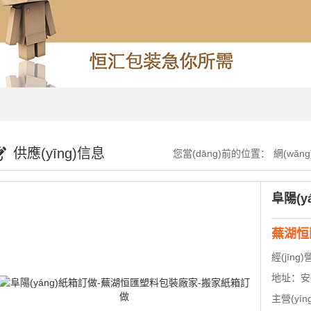
供應(yīng)信息
您當(dāng)前的位置：
網(wǎng
蕪湖恒
經(jīng
地址：
安徽省
主營(yín