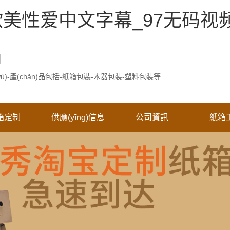
欧美性爱中文字幕_97无码视
司
ù)-產(chǎn)品包括-紙箱包裝-木器包裝-塑料包裝等
箱定制
供應(yīng)信息
公司資訊
紙箱