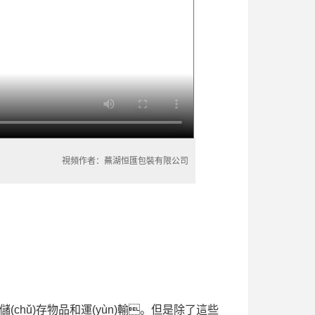
視頻作者：蕪湖恒匯包裝有限公司
儲(chǔ)存物品和運(yùn)輸。但是除了這些