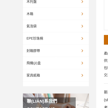
木托盤
木箱
氣泡袋
EPE珍珠棉
封箱膠帶
產
供
飛機(jī)盒
包
交
家具紙箱
新
(
聯(LIÁN)系我們
考