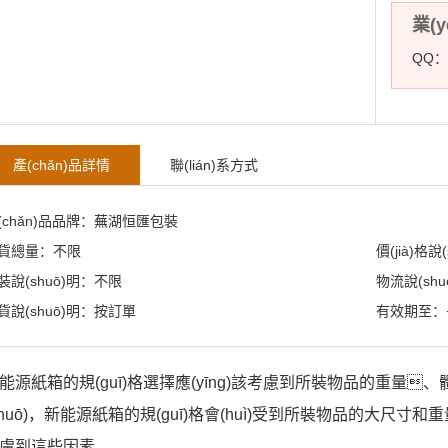
業(y
QQ：1
產(chǎn)品詳情
聯(lián)系方式
(chǎn)品品牌：蕪湖恒匯包裝
貨總量：不限
價(jià)格
裝說(shuō)明：不限
物流說(shu
貨說(shuō)明：按訂單
有效期至：長
能源紙箱的規(guī)格選擇應(yīng)該考慮到所裝物品的重量、
shuō)，新能源紙箱的規(guī)格會(huì)受到所裝物品的大尺寸和重
慮到這些因素。