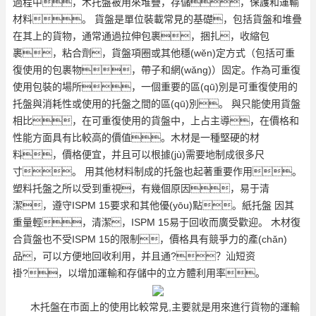
過程中，木托盤被用來堆疊，存儲，保護和運輸
材料。 貨盤是單位裝載常見的基礎，包括貨盤和堆疊
在其上的貨物，通常通過拉伸包裹，捆扎，收縮包
裹，粘合劑，貨盤項圈或其他穩(wěn)定方式（包括可重
復使用的包裹物，帶子和網(wǎng)）固定。作為可重復
使用包裝的場所，一個重要的區(qū)別是可重復使用的
托盤與消耗性或使用的托盤之間的區(qū)別。 與只能使用貨盤
相比，在可重復使用的貨盤中，上占主導，在價格和
性能方面具有比較高的價值。木材是一種堅硬的材
料，價格便宜，并且可以根據(jù)需要地制成很多尺
寸。 用其他材料制成的托盤也起著重要作用。
塑料托盤之所以受到重視，有幾個原因，易于清
潔，遵守ISPM 15要求和其他優(yōu)點。紙托盤 因其
重量輕，清潔，ISPM 15易于回收而廣受歡迎。 木材復
合貨盤也不受ISPM 15的限制，價格具有競爭力的產(chǎn)
品，可以方便地回收利用，并且通?？汕短资
褂?，以增加運輸和存儲中的立方體利用率。
木托盤在市面上的使用比較常見,主要就是用來進行貨物的運輸